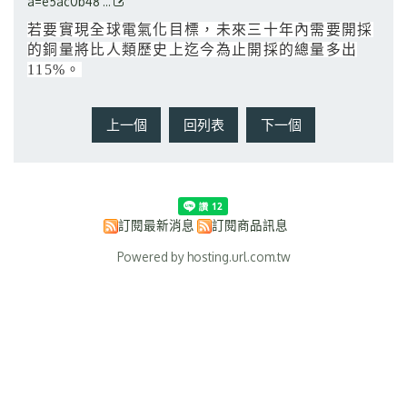
a=e5ac0b48 ...
若要實現全球電氣化目標，未來三十年內需要開採
的銅量將比人類歷史上迄今為止開採的總量多出
115%。
上一個
回列表
下一個
訂閱最新消息
訂閱商品訊息
Powered by hosting.url.com.tw