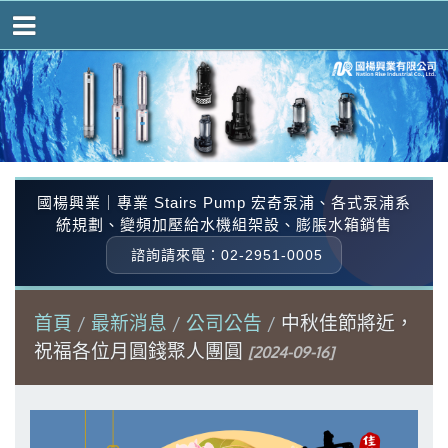
國楊興業｜專業 Stairs Pump 宏奇泵浦、各式泵浦系
統規劃、變頻加壓給水機組架設、膨脹水箱銷售
諮詢請來電：02-2951-0005
首頁
最新消息
公司公告
中秋佳節將近，
祝福各位月圓錢聚人團圓
[2024-09-16]