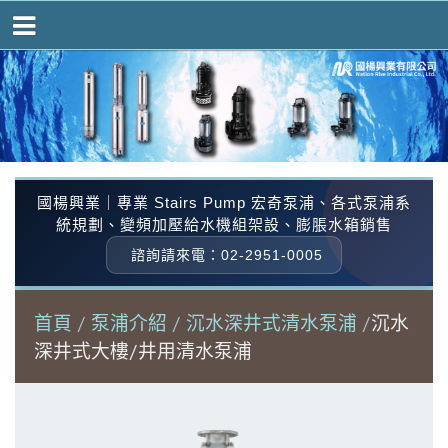
國楊興業｜專業 Stairs Pump 宏奇泵浦、各式泵浦系
統規劃、變頻加壓給水機組架設、膨脹水箱銷售
諮詢請來電：02-2951-0005
首頁
泵浦介紹
沉水深井式清水泵浦
沉水
深井式大樓/井用清水泵浦